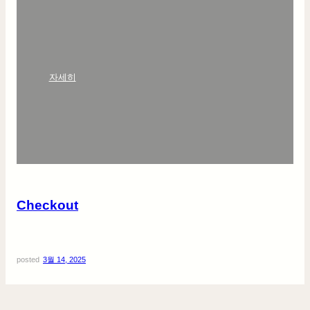
:
자세히
C
h
e
c
k
o
u
t
Checkout
posted
3월 14, 2025