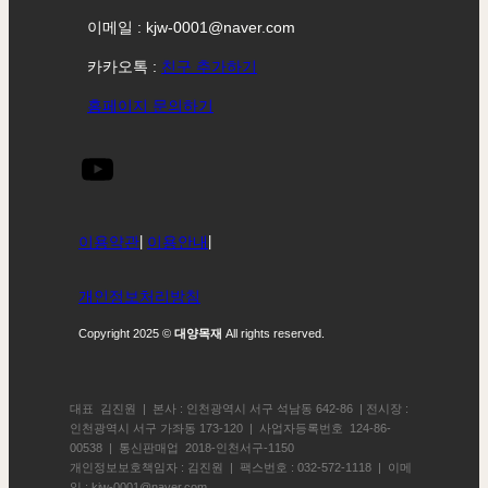
이메일 : kjw-0001@naver.com
카카오톡 :
친구 추가하기
홈페이지 문의하기
이용약관
|
이용안내
|
개인정보처리방침
Copyright 2025 ©
대양목재
All rights reserved.
대표 김진원 | 본사 : 인천광역시 서구 석남동 642-86 | 전시장 :
인천광역시 서구 가좌동 173-120 | 사업자등록번호 124-86-
00538 | 통신판매업 2018-인천서구-1150
개인정보보호책임자 : 김진원 | 팩스번호 : 032-572-1118 | 이메
일 : kjw-0001@naver.com