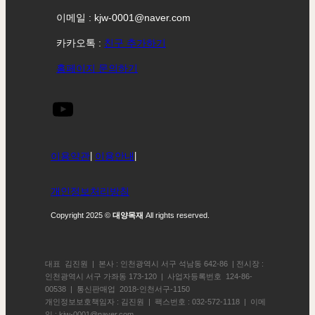
이메일 : kjw-0001@naver.com
카카오톡 :
친구 추가하기
홈페이지 문의하기
이용약관
|
이용안내
|
개인정보처리방침
Copyright 2025 ©
대양목재
All rights reserved.
대표 김진원 | 본사 : 인천광역시 서구 석남동 642-86 | 전시장 :
인천광역시 서구 가좌동 173-120 | 사업자등록번호 124-86-
00538 | 통신판매업 2018-인천서구-1150
개인정보보호책임자 : 김진원 | 팩스번호 : 032-572-1118 | 이메
일 : kjw-0001@naver.com