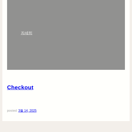
:
자세히
C
h
e
c
k
o
u
t
Checkout
posted
3월 14, 2025