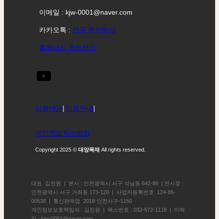
이메일 : kjw-0001@naver.com
카카오톡 :
친구 추가하기
홈페이지 문의하기
이용약관
|
이용안내
|
개인정보처리방침
Copyright 2025 ©
대양목재
All rights reserved.
대표 김진원 | 본사 : 인천광역시 서구 석남동 642-86 | 전시장 :
인천광역시 서구 가좌동 173-120 | 사업자등록번호 124-86-
00538 | 통신판매업 2018-인천서구-1150
개인정보보호책임자 : 김진원 | 팩스번호 : 032-572-1118 | 이메
일 : kjw-0001@naver.com