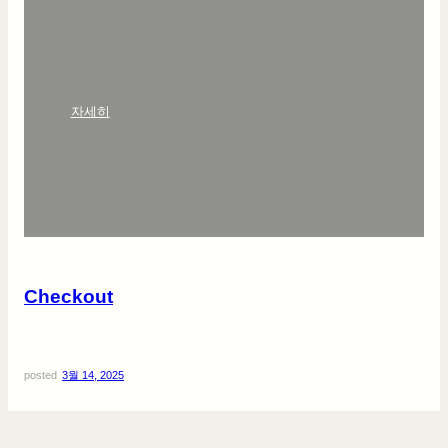
:
자세히
C
h
e
c
k
o
u
t
Checkout
posted
3월 14, 2025