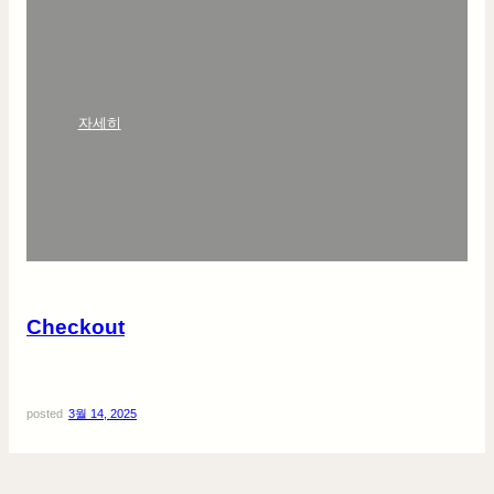
:
자세히
C
h
e
c
k
o
u
t
Checkout
posted
3월 14, 2025