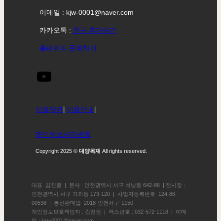
이메일 : kjw-0001@naver.com
카카오톡 :
친구 추가하기
홈페이지 문의하기
이용약관
|
이용안내
|
개인정보처리방침
Copyright 2025 ©
대양목재
All rights reserved.
대표 김진원 | 본사 : 인천광역시 서구 석남동 642-86 | 전시장 :
인천광역시 서구 가좌동 173-120 | 사업자등록번호 124-86-
00538 | 통신판매업 2018-인천서구-1150
개인정보보호책임자 : 김진원 | 팩스번호 : 032-572-1118 | 이메
일 : kjw-0001@naver.com