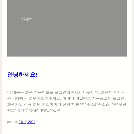
:
자세히
안
녕
하
세
요
!
안녕하세요!
이 내용은 회원 전용이므로 로그인해주시기 바랍니다. 회원이 아니시
면 아래에서 회원가입해주세요. 아이디 비밀번호 자동로그인 로그인
회원가입 신규 회원 가입아이디 선택*이름*성*주소1*주소2시*주*우편
번호*국가*Phone*이메일**필수
posted
9월 4, 2024