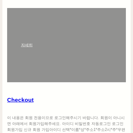
:
자세히
C
h
e
c
k
o
u
t
Checkout
이 내용은 회원 전용이므로 로그인해주시기 바랍니다. 회원이 아니시
면 아래에서 회원가입해주세요. 아이디 비밀번호 자동로그인 로그인
회원가입 신규 회원 가입아이디 선택*이름*성*주소1*주소2시*주*우편