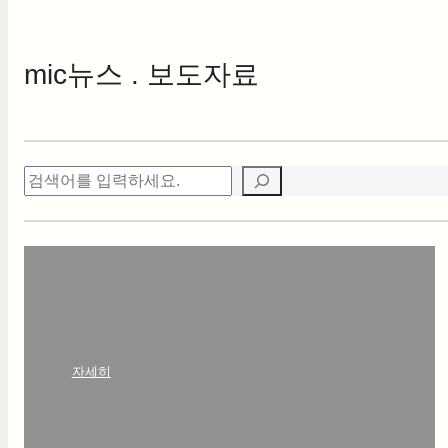
mic
뉴스 . 보도자료
검
색
:
자세히
안
녕
하