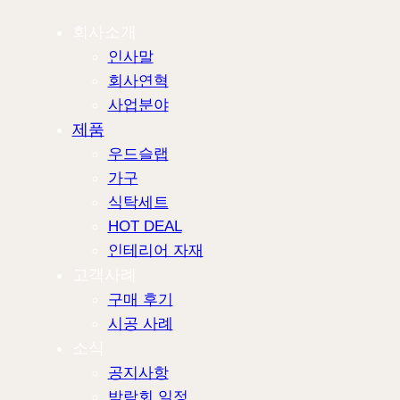
회사소개
인사말
회사연혁
사업분야
제품
우드슬랩
가구
식탁세트
HOT DEAL
인테리어 자재
고객사례
구매 후기
시공 사례
소식
공지사항
박람회 일정