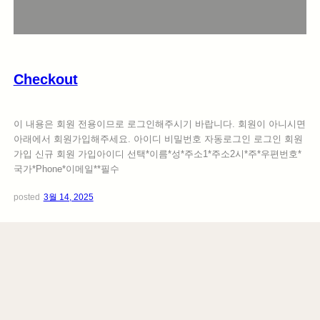
c
k
o
u
t
Checkout
이 내용은 회원 전용이므로 로그인해주시기 바랍니다. 회원이 아니시면
아래에서 회원가입해주세요. 아이디 비밀번호 자동로그인 로그인 회원
가입 신규 회원 가입아이디 선택*이름*성*주소1*주소2시*주*우편번호*
국가*Phone*이메일**필수
posted
3월 14, 2025