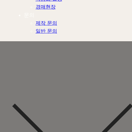
경매현장
문의
제작 문의
일반 문의