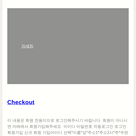
:
자세히
C
h
e
c
k
o
u
t
Checkout
이 내용은 회원 전용이므로 로그인해주시기 바랍니다. 회원이 아니시
면 아래에서 회원가입해주세요. 아이디 비밀번호 자동로그인 로그인
회원가입 신규 회원 가입아이디 선택*이름*성*주소1*주소2시*주*우편