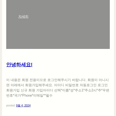
:
자세히
안
녕
하
세
요
!
안녕하세요!
이 내용은 회원 전용이므로 로그인해주시기 바랍니다. 회원이 아니시
면 아래에서 회원가입해주세요. 아이디 비밀번호 자동로그인 로그인
회원가입 신규 회원 가입아이디 선택*이름*성*주소1*주소2시*주*우편
번호*국가*Phone*이메일**필수
posted
9월 4, 2024