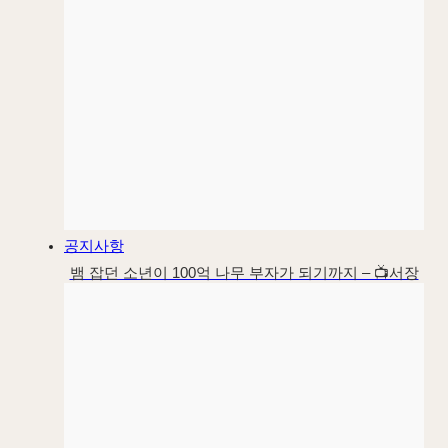
공지사항
뱀 잡던 소년이 100억 나무 부자가 되기까지 – 📺서장
훈 이웃집 백만장자 대양목재편