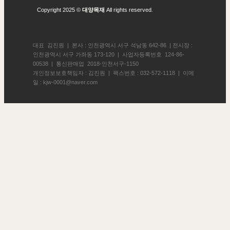
Copyright 2025 ©
대양목재
All rights reserved.
대표 김진원 | 본사 : 인천광역시 서구 석남동 642-86 | 전시장 :
인천광역시 서구 가좌동 173-120 | 사업자등록번호 124-86-
00538 | 통신판매업 2018-인천서구-1150
개인정보보호책임자 : 김진원 | 팩스번호 : 032-572-1118 | 이메
일 : kjw-0001@naver.com