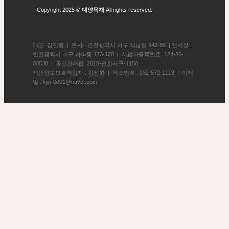
Copyright 2025 ©
대양목재
All rights reserved.
대표 김진원 | 본사 : 인천광역시 서구 석남동 642-86 | 전시장 :
인천광역시 서구 가좌동 173-120 | 사업자등록번호 124-86-
00538 | 통신판매업 2018-인천서구-1150
개인정보보호책임자 : 김진원 | 팩스번호 : 032-572-1118 | 이메
일 : kjw-0001@naver.com