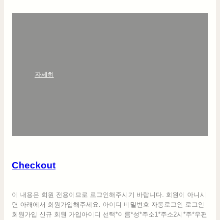
:
자세히
C
h
e
c
k
o
u
t
Checkout
이 내용은 회원 전용이므로 로그인해주시기 바랍니다. 회원이 아니시
면 아래에서 회원가입해주세요. 아이디 비밀번호 자동로그인 로그인
회원가입 신규 회원 가입아이디 선택*이름*성*주소1*주소2시*주*우편