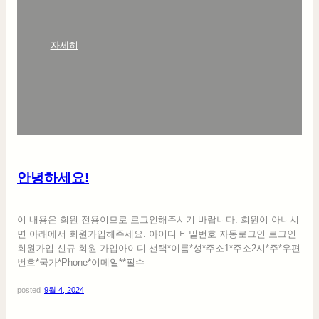
:
자세히
안
녕
하
세
요
!
안녕하세요!
이 내용은 회원 전용이므로 로그인해주시기 바랍니다. 회원이 아니시
면 아래에서 회원가입해주세요. 아이디 비밀번호 자동로그인 로그인
회원가입 신규 회원 가입아이디 선택*이름*성*주소1*주소2시*주*우편
번호*국가*Phone*이메일**필수
posted
9월 4, 2024