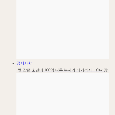
공지사항
뱀 잡던 소년이 100억 나무 부자가 되기까지 – 📺서장
훈 이웃집 백만장자 대양목재편