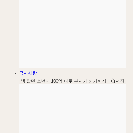
공지사항
뱀 잡던 소년이 100억 나무 부자가 되기까지 – 📺서장
훈 이웃집 백만장자 대양목재편