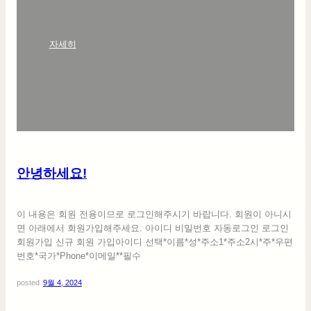
:
자세히
안
녕
하
세
요
!
안녕하세요!
이 내용은 회원 전용이므로 로그인해주시기 바랍니다. 회원이 아니시
면 아래에서 회원가입해주세요. 아이디 비밀번호 자동로그인 로그인
회원가입 신규 회원 가입아이디 선택*이름*성*주소1*주소2시*주*우편
번호*국가*Phone*이메일**필수
posted
9월 4, 2024