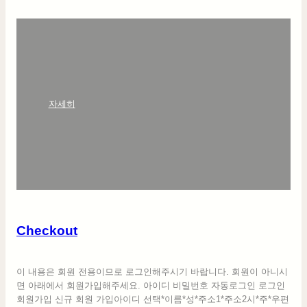
:
자세히
C
h
e
c
k
o
u
t
Checkout
이 내용은 회원 전용이므로 로그인해주시기 바랍니다. 회원이 아니시
면 아래에서 회원가입해주세요. 아이디 비밀번호 자동로그인 로그인
회원가입 신규 회원 가입아이디 선택*이름*성*주소1*주소2시*주*우편