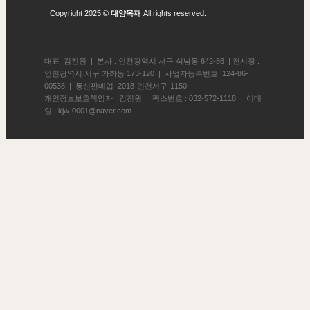
Copyright 2025 ©
대양목재
All rights reserved.
대표 김진원 | 본사 : 인천광역시 서구 석남동 642-86 | 전시장 :
인천광역시 서구 가좌동 173-120 | 사업자등록번호 124-86-
00538 | 통신판매업 2018-인천서구-1150
개인정보보호책임자 : 김진원 | 팩스번호 : 032-572-1118 | 이메
일 : kjw-0001@naver.com