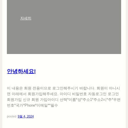
:
자세히
안
녕
하
세
요
!
안녕하세요!
이 내용은 회원 전용이므로 로그인해주시기 바랍니다. 회원이 아니시
면 아래에서 회원가입해주세요. 아이디 비밀번호 자동로그인 로그인
회원가입 신규 회원 가입아이디 선택*이름*성*주소1*주소2시*주*우편
번호*국가*Phone*이메일**필수
posted
9월 4, 2024