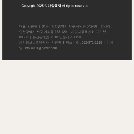
Copyright 2025 ©
대양목재
All rights reserved.
대표 김진원 | 본사 : 인천광역시 서구 석남동 642-86 | 전시장 :
인천광역시 서구 가좌동 173-120 | 사업자등록번호 124-86-
00538 | 통신판매업 2018-인천서구-1150
개인정보보호책임자 : 김진원 | 팩스번호 : 032-572-1118 | 이메
일 : kjw-0001@naver.com