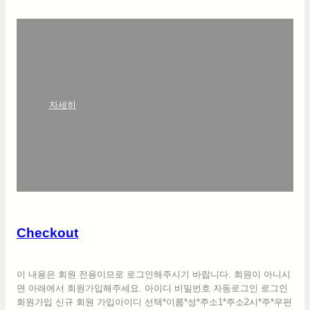
:
자세히
C
h
e
c
k
o
u
t
Checkout
이 내용은 회원 전용이므로 로그인해주시기 바랍니다. 회원이 아니시
면 아래에서 회원가입해주세요. 아이디 비밀번호 자동로그인 로그인
회원가입 신규 회원 가입아이디 선택*이름*성*주소1*주소2시*주*우편