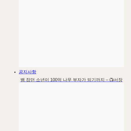
공지사항
뱀 잡던 소년이 100억 나무 부자가 되기까지 – 📺서장
훈 이웃집 백만장자 대양목재편