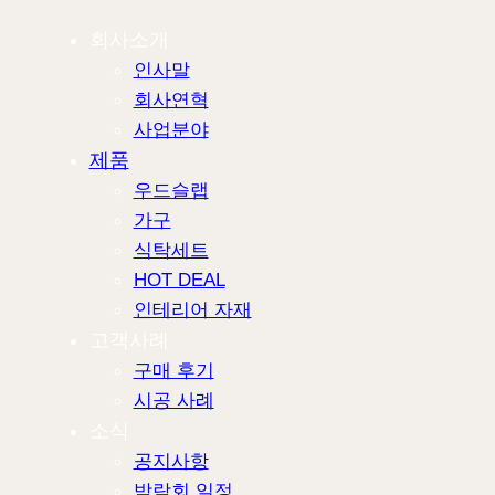
회사소개
인사말
회사연혁
사업분야
제품
우드슬랩
가구
식탁세트
HOT DEAL
인테리어 자재
고객사례
구매 후기
시공 사례
소식
공지사항
박람회 일정