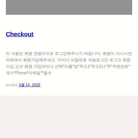
c
k
o
u
t
Checkout
이 내용은 회원 전용이므로 로그인해주시기 바랍니다. 회원이 아니시면
아래에서 회원가입해주세요. 아이디 비밀번호 자동로그인 로그인 회원
가입 신규 회원 가입아이디 선택*이름*성*주소1*주소2시*주*우편번호*
국가*Phone*이메일**필수
posted
3월 14, 2025