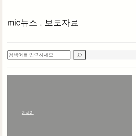
mic
뉴스 . 보도자료
검
색
:
자세히
안
녕
하