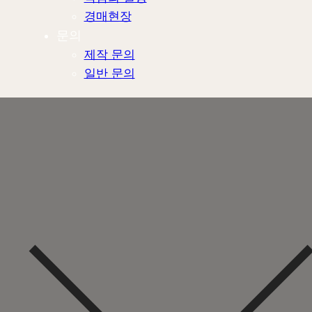
경매현장
문의
제작 문의
일반 문의