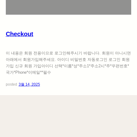
c
k
o
u
t
Checkout
이 내용은 회원 전용이므로 로그인해주시기 바랍니다. 회원이 아니시면
아래에서 회원가입해주세요. 아이디 비밀번호 자동로그인 로그인 회원
가입 신규 회원 가입아이디 선택*이름*성*주소1*주소2시*주*우편번호*
국가*Phone*이메일**필수
posted
3월 14, 2025