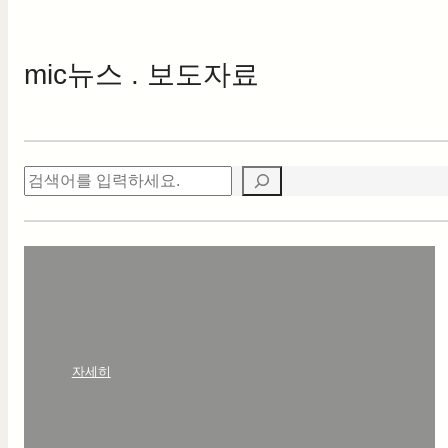
mic
뉴스 . 보도자료
검
색
:
자세히
안
녕
하