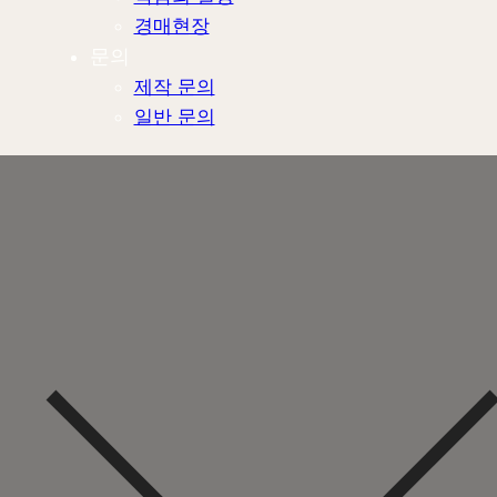
경매현장
문의
제작 문의
일반 문의