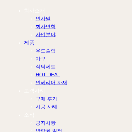
회사소개
인사말
회사연혁
사업분야
제품
우드슬랩
가구
식탁세트
HOT DEAL
인테리어 자재
고객사례
구매 후기
시공 사례
소식
공지사항
박람회 일정