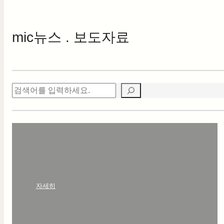
mic
뉴스 . 보도자료
검
색
:
자세히
안
녕
하