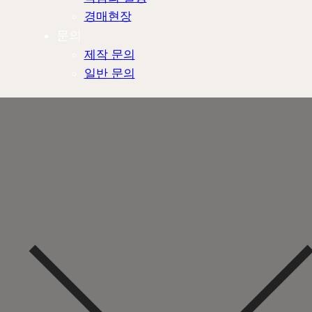
경매현장
문의
제작 문의
일반 문의