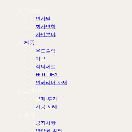
회사소개
인사말
회사연혁
사업분야
제품
우드슬랩
가구
식탁세트
HOT DEAL
인테리어 자재
고객사례
구매 후기
시공 사례
소식
공지사항
박람회 일정