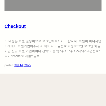
c
k
o
u
t
Checkout
이 내용은 회원 전용이므로 로그인해주시기 바랍니다. 회원이 아니시면
아래에서 회원가입해주세요. 아이디 비밀번호 자동로그인 로그인 회원
가입 신규 회원 가입아이디 선택*이름*성*주소1*주소2시*주*우편번호*
국가*Phone*이메일**필수
posted
3월 14, 2025