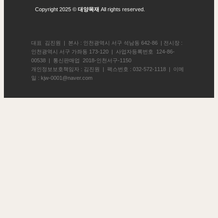
Copyright 2025 ©
대양목재
All rights reserved.
대표 김진원 | 본사 : 인천광역시 서구 석남동 642-86 | 전시장 :
인천광역시 서구 가좌동 173-120 | 사업자등록번호 124-86-
00538 | 통신판매업 2018-인천서구-1150
개인정보보호책임자 : 김진원 | 팩스번호 : 032-572-1118 | 이메
일 : kjw-0001@naver.com