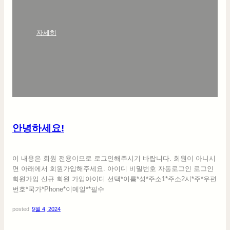
:
자세히
안
녕
하
세
요
!
안녕하세요!
이 내용은 회원 전용이므로 로그인해주시기 바랍니다. 회원이 아니시
면 아래에서 회원가입해주세요. 아이디 비밀번호 자동로그인 로그인
회원가입 신규 회원 가입아이디 선택*이름*성*주소1*주소2시*주*우편
번호*국가*Phone*이메일**필수
posted
9월 4, 2024