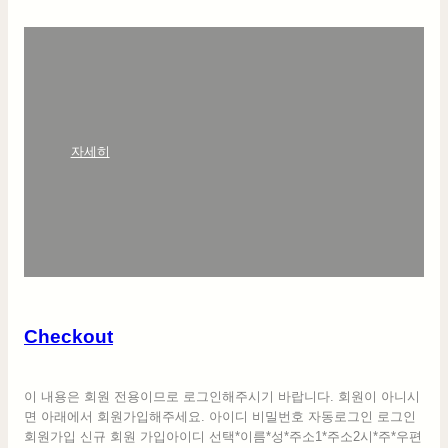
:
자세히
C
h
e
c
k
o
u
t
Checkout
이 내용은 회원 전용이므로 로그인해주시기 바랍니다. 회원이 아니시
면 아래에서 회원가입해주세요. 아이디 비밀번호 자동로그인 로그인
회원가입 신규 회원 가입아이디 선택*이름*성*주소1*주소2시*주*우편