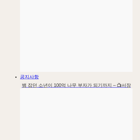
공지사항
뱀 잡던 소년이 100억 나무 부자가 되기까지 – 📺서장
훈 이웃집 백만장자 대양목재편