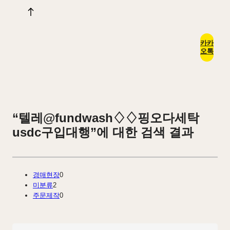
카카
오톡
“텔레@fundwash♢♢핑오다세탁
usdc구입대행”에 대한 검색 결과
경매현장
0
미분류
2
주문제작
0