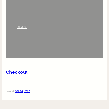
:
자세히
C
h
e
c
k
o
u
t
Checkout
posted
3월 14, 2025