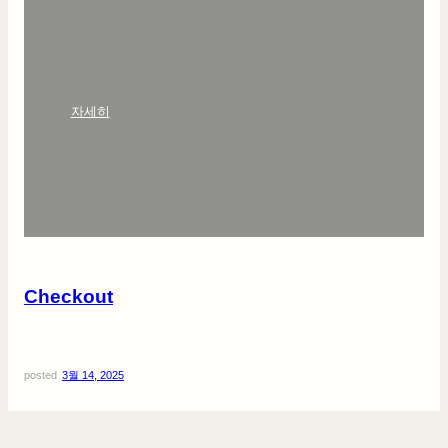
:
자세히
C
h
e
c
k
o
u
t
Checkout
posted
3월 14, 2025