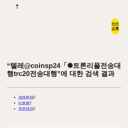
카카
오톡
“텔레@coinsp24「✺트론리플전송대
행trc20전송대행”에 대한 검색 결과
경매현장
0
미분류
2
주문제작
0